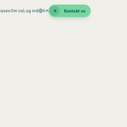
Cases
Om os
Log ind
Kontakt os
DA